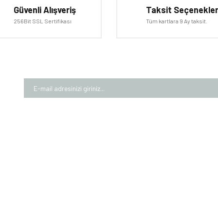
Güvenli Alışveriş
Taksit Seçenekler
256Bit SSL Sertifikası
Tüm kartlara 9 Ay taksit.
MIZDA
ALIŞVERİŞ
MÜŞTE
larımız
Garanti Şartları
Üyelik Bi
rımız
Mesafeli Satış Sözleşmesi
İletişim 
Numaralarımız
Gizlilik ve Güvenlik
Kargom
m Formu
Teslimat Bilgileri
Sepeti