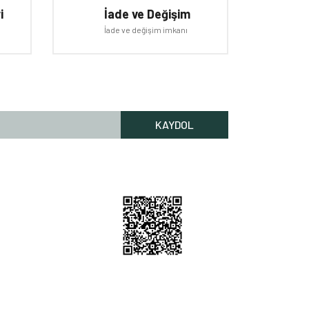
i
İade ve Değişim
İade ve değişim imkanı
KAYDOL
Rİ HİZMETLERİ
lgileri
Bilgileri
 Nerede
m