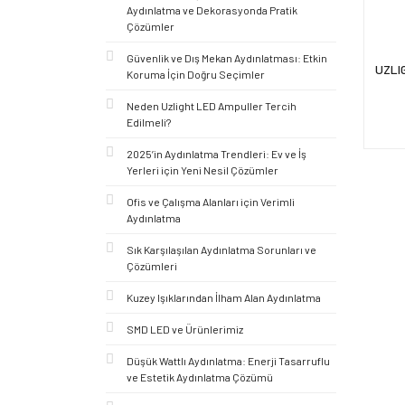
Aydınlatma ve Dekorasyonda Pratik
Çözümler
Güvenlik ve Dış Mekan Aydınlatması: Etkin
UZLI
Koruma İçin Doğru Seçimler
Neden Uzlight LED Ampuller Tercih
Edilmeli?
2025’in Aydınlatma Trendleri: Ev ve İş
Yerleri için Yeni Nesil Çözümler
Ofis ve Çalışma Alanları için Verimli
Aydınlatma
Sık Karşılaşılan Aydınlatma Sorunları ve
Çözümleri
Kuzey Işıklarından İlham Alan Aydınlatma
SMD LED ve Ürünlerimiz
Düşük Wattlı Aydınlatma: Enerji Tasarruflu
ve Estetik Aydınlatma Çözümü