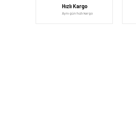
Hızlı Kargo
Aynı gün hızlı kargo
E-BÜLTEN
Kampanyalardan ve fırsatlardan ilk siz haberdar olun!
HAKKI
Mağaza
Markala
Hesap 
İletişi