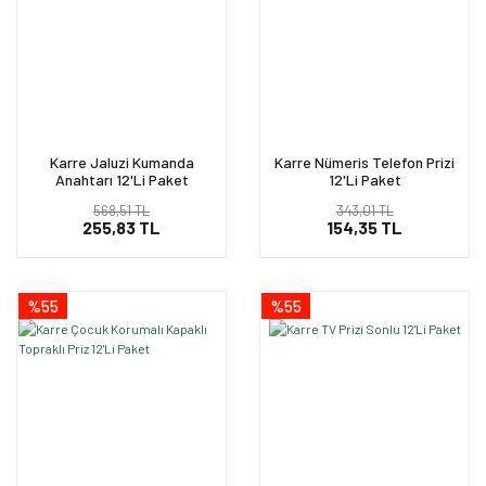
Karre Jaluzi Kumanda
Karre Nümeris Telefon Prizi
Anahtarı 12'Li Paket
12'Li Paket
568,51 TL
343,01 TL
255,83 TL
154,35 TL
%55
%55