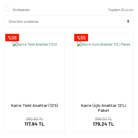
Stoktakiler
Toplam 34 ürün
%58
%55
Karre Tekli Anahtar (12'li)
Karre Üçlü Anahtar 12'Li
Paket
280,80 TL
398,30 TL
117,94 TL
179,24 TL