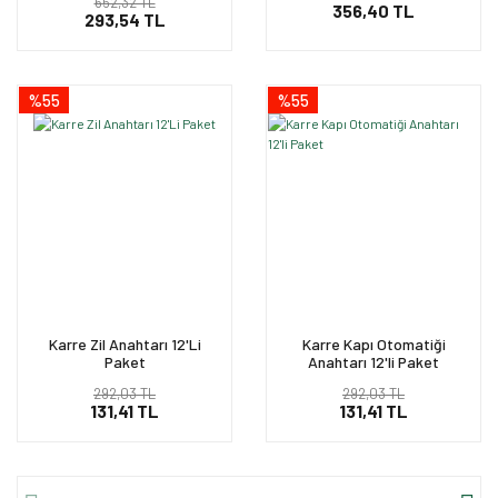
652,32 TL
356,40 TL
293,54 TL
%55
%55
Karre Zil Anahtarı 12'Li
Karre Kapı Otomatiği
Paket
Anahtarı 12'li Paket
292,03 TL
292,03 TL
131,41 TL
131,41 TL