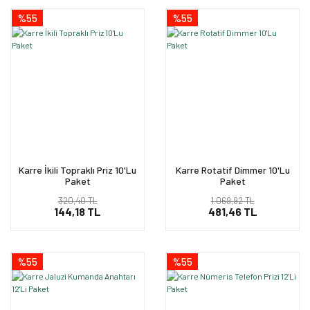
%55
%55
Karre İkili Topraklı Priz 10'Lu
Karre Rotatif Dimmer 10'Lu
Paket
Paket
320,40 TL
1.069,92 TL
144,18 TL
481,46 TL
%55
%55