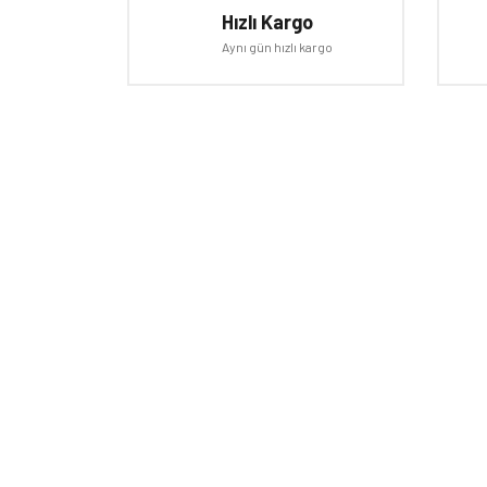
Hızlı Kargo
Aynı gün hızlı kargo
E-BÜLTEN
Kampanyalardan ve fırsatlardan ilk siz haberdar olun!
HAKKI
Mağaza
Markala
Hesap 
İletişi