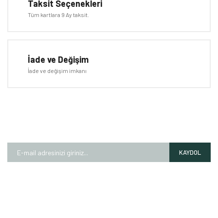
Taksit Seçenekleri
Tüm kartlara 9 Ay taksit.
İade ve Değişim
İade ve değişim imkanı
E-BÜLTEN
Kampanyalardan ve fırsatlardan ilk siz haberdar olun!
KAYDOL