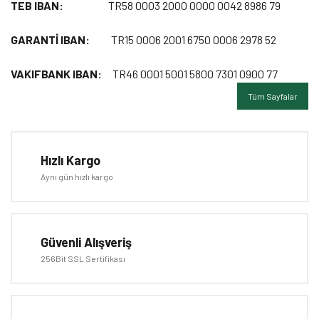
TEB IBAN:
TR58 0003 2000 0000 0042 8986 79
GARANTİ IBAN:
TR15 0006 2001 6750 0006 2978 52
VAKIFBANK IBAN:
TR46 0001 5001 5800 7301 0900 77
Tüm Sayfalar
Hızlı Kargo
Aynı gün hızlı kargo
Güvenli Alışveriş
256Bit SSL Sertifikası