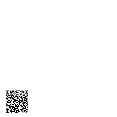
KVKK Bilgilendirmesi
İade ve İptal Formu
MÜŞTERİ HİZMETLERİ
Üyelik Bilgileri
İletişim Bilgileri
Kargom Nerede
Sepetim
0212 256 52 00