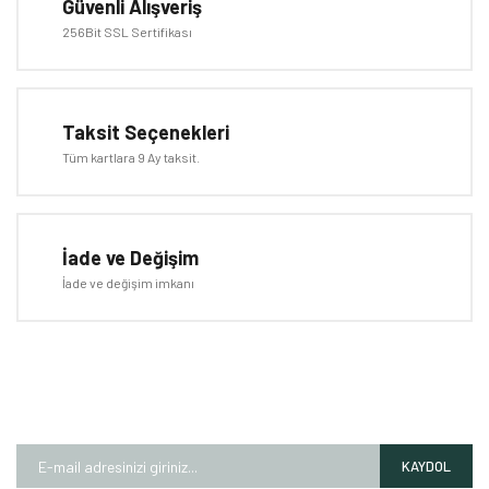
Güvenli Alışveriş
256Bit SSL Sertifikası
Taksit Seçenekleri
Tüm kartlara 9 Ay taksit.
İade ve Değişim
İade ve değişim imkanı
E-BÜLTEN
Kampanyalardan ve fırsatlardan ilk siz haberdar olun!
KAYDOL