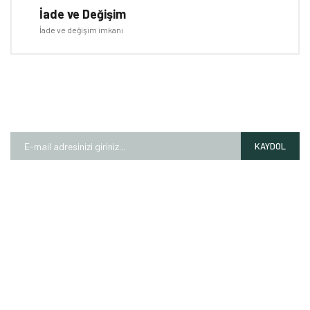
İade ve Değişim
İade ve değişim imkanı
E-BÜLTEN
Kampanyalardan ve fırsatlardan ilk siz haberdar olun!
KAYDOL
HAKKIMIZDA
Mağazalarımız
Markalarımız