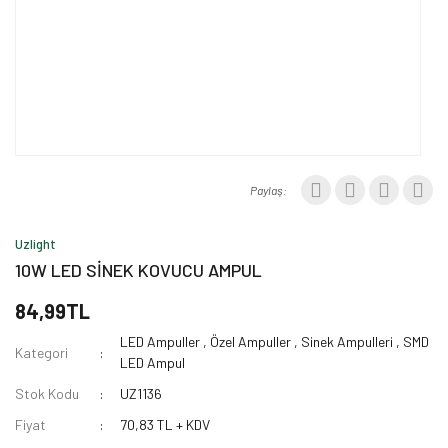
Paylaş:
Uzlight
10W LED SİNEK KOVUCU AMPUL
84,99TL
LED Ampuller
,
Özel Ampuller
,
Sinek Ampulleri
,
SMD
Kategori
LED Ampul
Stok Kodu
UZ1136
Fiyat
70,83 TL + KDV