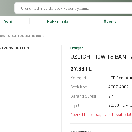
Yeni
Hakkımızda
Ödeme
10W T5 BANT ARMATÜR 60CM
Uzlight
UZLIGHT 10W T5 BANT
27,36TL
Kategori
LED Bant Ar
Stok Kodu
4067-4067. 
Garanti Süresi
2 Yıl
Fiyat
22,80 TL + K
* 3,49 TL den başlayan taksitlerle!
Seçenekler