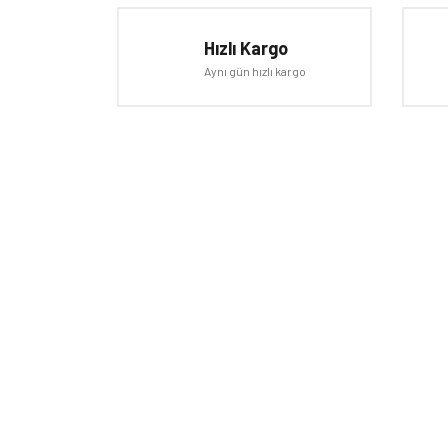
Ürün resmi kalitesiz, bozuk veya görüntülenemiyor.
Hızlı Kargo
Ürün açıklamasında eksik bilgiler bulunuyor.
Aynı gün hızlı kargo
Ürün bilgilerinde hatalar bulunuyor.
Ürün fiyatı diğer sitelerden daha pahalı.
Bu ürüne benzer farklı alternatifler olmalı.
E-BÜLTEN
Kampanyalardan ve fırsatlardan ilk siz haberdar olun!
HAKKI
Mağaza
Markala
Hesap 