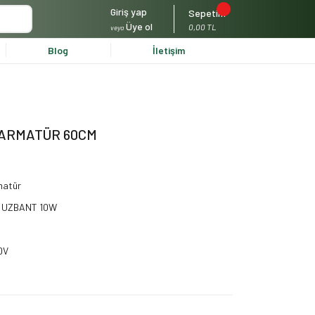
Giriş yap
Sepetim
Üye ol
0,00 TL
veya
Blog
İletişim
 ARMATÜR 60CM
matür
- UZBANT 10W
DV