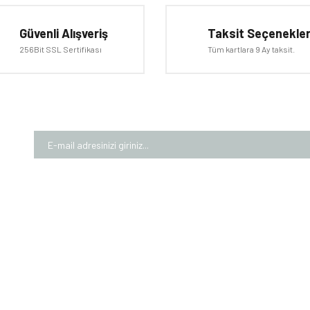
Bu ürüne ilk yorumu siz yapın!
Güvenli Alışveriş
Taksit Seçenekler
Yorum Yaz
256Bit SSL Sertifikası
Tüm kartlara 9 Ay taksit.
Gönder
MIZDA
ALIŞVERİŞ
MÜŞTE
larımız
Garanti Şartları
Üyelik Bi
rımız
Mesafeli Satış Sözleşmesi
İletişim 
Numaralarımız
Gizlilik ve Güvenlik
Kargom