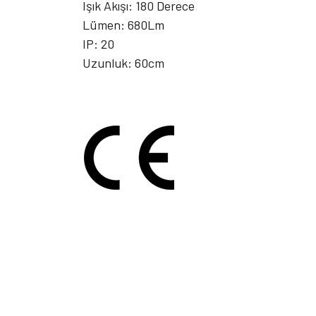
Işık Akışı: 180 Derece
Lümen: 680Lm
IP: 20
Uzunluk: 60cm
Bu ürünün fiyat bilgisi, resim, ürün açıklamalarında ve d
Görüş ve önerileriniz için teşekkür ederiz.