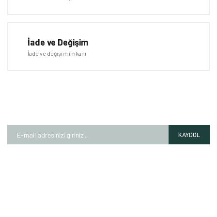
Gönder
İade ve Değişim
İade ve değişim imkanı
E-BÜLTEN
Kampanyalardan ve fırsatlardan ilk siz haberdar olun!
KAYDOL
HAKKIMIZDA