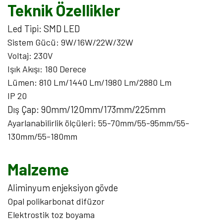
Teknik Özellikler
Led Tipi: SMD LED
Sistem Gücü: 9W/16W/22W/32W
Voltaj: 230V
Işık Akışı: 180 Derece
Lümen: 810 Lm/1440 Lm/1980 Lm/2880 Lm
IP 20
Dış Çap: 90mm/120mm/173mm/225mm
Ayarlanabilirlik ölçüleri: 55-70mm/55-95mm/55-
130mm/55-180mm
Malzeme
Aliminyum enjeksiyon gövde
Opal polikarbonat difüzor
Elektrostik toz boyama