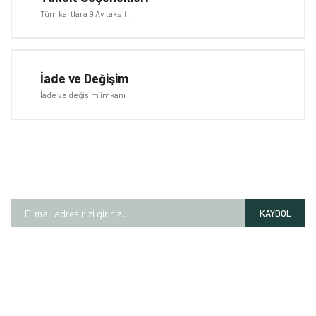
Tüm kartlara 9 Ay taksit.
Gönder
İade ve Değişim
İade ve değişim imkanı
E-BÜLTEN
Kampanyalardan ve fırsatlardan ilk siz haberdar olun!
KAYDOL
HAKKIMIZDA