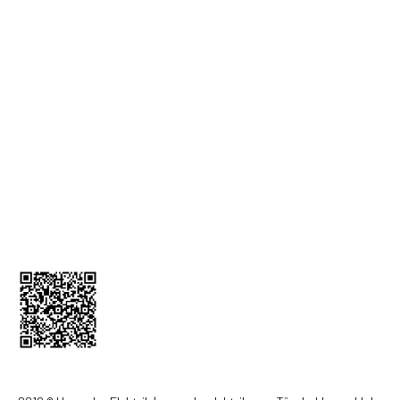
İade ve İptal Formu
MÜŞTERİ HİZMETLERİ
Üyelik Bilgileri
İletişim Bilgileri
Kargom Nerede
Sepetim
0212 256 52 00