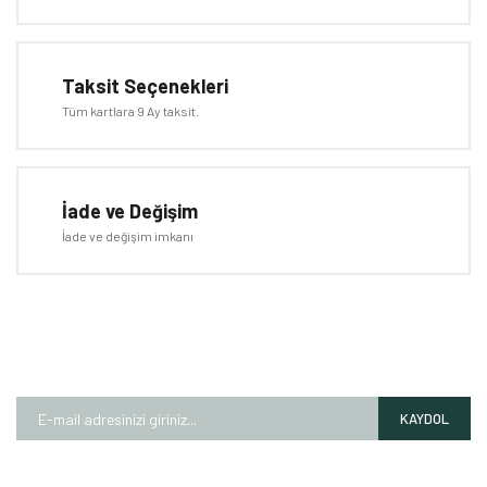
Taksit Seçenekleri
Tüm kartlara 9 Ay taksit.
Gönder
İade ve Değişim
İade ve değişim imkanı
E-BÜLTEN
Kampanyalardan ve fırsatlardan ilk siz haberdar olun!
KAYDOL