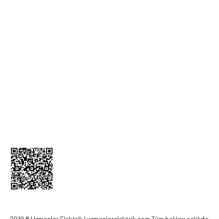
İade ve İptal Formu
MÜŞTERİ HİZMETLERİ
Üyelik Bilgileri
İletişim Bilgileri
Kargom Nerede
Sepetim
0212 256 52 00
2019 ® Uzmanlar Elektrik | uzmanlarelektrik.com Tüm hakları saklıdır.