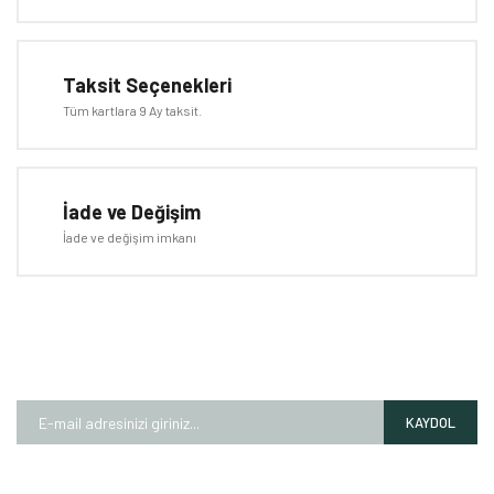
Taksit Seçenekleri
Tüm kartlara 9 Ay taksit.
Gönder
İade ve Değişim
İade ve değişim imkanı
E-BÜLTEN
Kampanyalardan ve fırsatlardan ilk siz haberdar olun!
KAYDOL