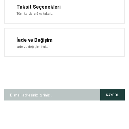
Taksit Seçenekleri
Tüm kartlara 9 Ay taksit.
Gönder
İade ve Değişim
İade ve değişim imkanı
E-BÜLTEN
Kampanyalardan ve fırsatlardan ilk siz haberdar olun!
KAYDOL