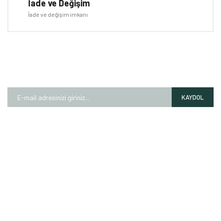
İade ve Değişim
İade ve değişim imkanı
E-BÜLTEN
Kampanyalardan ve fırsatlardan ilk siz haberdar olun!
KAYDOL
HAKKIMIZDA
Mağazalarımız
Markalarımız