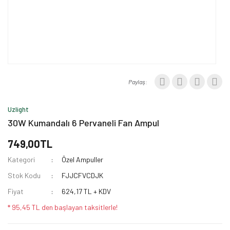
Paylaş:
Uzlight
30W Kumandalı 6 Pervaneli Fan Ampul
749,00TL
Kategori
Özel Ampuller
Stok Kodu
FJJCFVCDJK
Fiyat
624,17 TL + KDV
* 95,45 TL den başlayan taksitlerle!