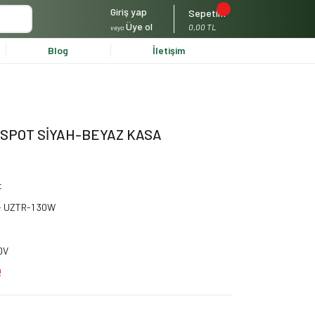
Giriş yap
Sepetim
Üye ol
0,00 TL
veya
Blog
İletişim
 SPOT SİYAH-BEYAZ KASA
t
- UZTR-1 30W
DV
!