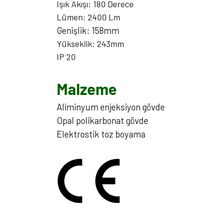
Işık Akışı: 180 Derece
Lümen: 2400 Lm
Genişlik: 158mm
Yükseklik: 243mm
IP 20
Malzeme
Aliminyum enjeksiyon gövde
Opal polikarbonat gövde
Elektrostik toz boyama