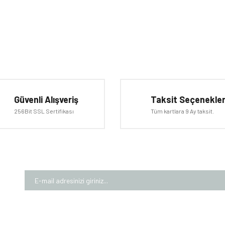
iğer konularda yetersiz gördüğünüz noktaları öneri formunu kullanarak tarafımıza 
Bu ürüne ilk yorumu siz yapın!
Güvenli Alışveriş
Taksit Seçenekler
Yorum Yaz
256Bit SSL Sertifikası
Tüm kartlara 9 Ay taksit.
Gönder