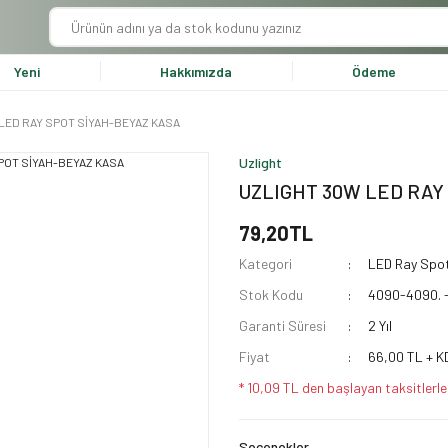
Yeni
Hakkımızda
Ödeme
LED RAY SPOT SİYAH-BEYAZ KASA
Uzlight
UZLIGHT 30W LED RAY
79,20TL
Kategori
LED Ray Spo
Stok Kodu
4090-4090. 
Garanti Süresi
2 Yıl
Fiyat
66,00 TL + K
* 10,09 TL den başlayan taksitlerle
Seçenekler