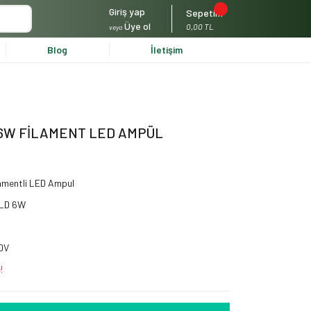
Giriş yap
Sepetim
Üye ol
0,00 TL
veya
Blog
İletişim
 6W FİLAMENT LED AMPÜL
lamentli LED Ampul
OLD 6W
KDV
!