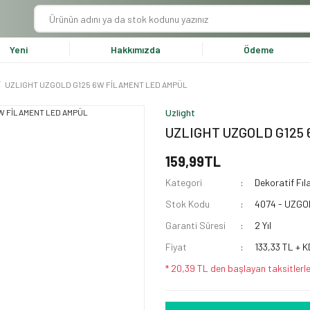
Yeni
Hakkımızda
Ödeme
UZLIGHT UZGOLD G125 6W FİLAMENT LED AMPÜL
Uzlight
UZLIGHT UZGOLD G125
159,99TL
Kategori
Dekoratif Fı
Stok Kodu
4074 - UZG
Garanti Süresi
2 Yıl
Fiyat
133,33 TL + 
* 20,39 TL den başlayan taksitlerle