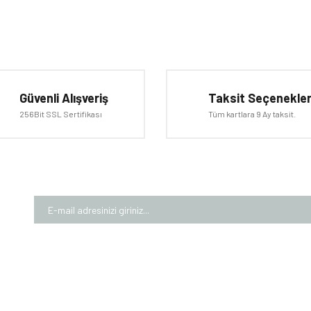
iğer konularda yetersiz gördüğünüz noktaları öneri formunu kullanarak tarafımıza 
Bu ürüne ilk yorumu siz yapın!
Güvenli Alışveriş
Taksit Seçenekler
Yorum Yaz
256Bit SSL Sertifikası
Tüm kartlara 9 Ay taksit.
Gönder
MIZDA
ALIŞVERİŞ
MÜŞTE