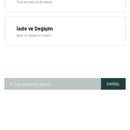
Tüm kartlara 9 Ay taksit.
Gönder
İade ve Değişim
İade ve değişim imkanı
E-BÜLTEN
Kampanyalardan ve fırsatlardan ilk siz haberdar olun!
KAYDOL
HAKKIMIZDA