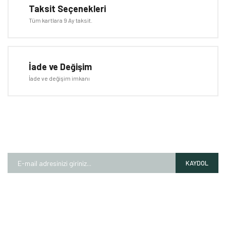
Taksit Seçenekleri
Tüm kartlara 9 Ay taksit.
Gönder
İade ve Değişim
İade ve değişim imkanı
E-BÜLTEN
Kampanyalardan ve fırsatlardan ilk siz haberdar olun!
KAYDOL