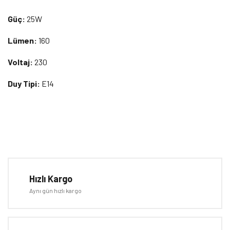
Güç:
25W
Lümen:
160
Voltaj:
230
Duy Tipi:
E14
Bu ürünün fiyat bilgisi, resim, ürün açıklamalarında ve diğer
konularda yetersiz gördüğünüz noktaları öneri formunu kullanarak
Bu ürüne ilk yorumu siz yapın!
tarafımıza iletebilirsiniz.
Görüş ve önerileriniz için teşekkür ederiz.
Hızlı Kargo
Yorum Yaz
Aynı gün hızlı kargo
Ürün resmi kalitesiz, bozuk veya görüntülenemiyor.
Ürün açıklamasında eksik bilgiler bulunuyor.
Ürün bilgilerinde hatalar bulunuyor.