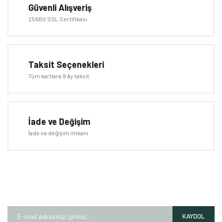
Güvenli Alışveriş
Ürün fiyatı diğer sitelerden daha pahalı.
256Bit SSL Sertifikası
Bu ürüne benzer farklı alternatifler olmalı.
Taksit Seçenekleri
Tüm kartlara 9 Ay taksit.
Gönder
İade ve Değişim
İade ve değişim imkanı
E-BÜLTEN
Kampanyalardan ve fırsatlardan ilk siz haberdar olun!
KAYDOL