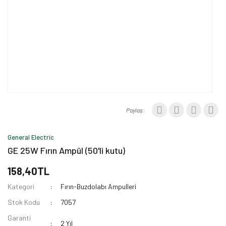
Paylaş:
General Electric
GE 25W Fırın Ampül (50'li kutu)
158,40TL
Kategori
Fırın-Buzdolabı Ampulleri
Stok Kodu
7057
Garanti
2 Yıl