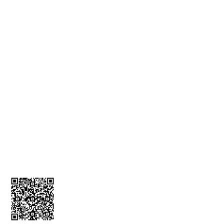
Teslimat Bilgileri
KVKK Bilgilendirmesi
İade ve İptal Formu
MÜŞTERİ HİZMETLERİ
Üyelik Bilgileri
İletişim Bilgileri
Kargom Nerede
Sepetim
0212 256 52 00