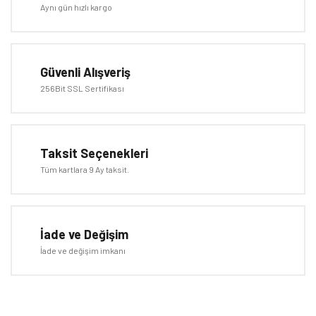
Yorum Yaz
Aynı gün hızlı kargo
Ürün resmi kalitesiz, bozuk veya görüntülenemiyor.
Ürün açıklamasında eksik bilgiler bulunuyor.
Ürün bilgilerinde hatalar bulunuyor.
Güvenli Alışveriş
Ürün fiyatı diğer sitelerden daha pahalı.
256Bit SSL Sertifikası
Bu ürüne benzer farklı alternatifler olmalı.
Taksit Seçenekleri
Tüm kartlara 9 Ay taksit.
Gönder
İade ve Değişim
İade ve değişim imkanı