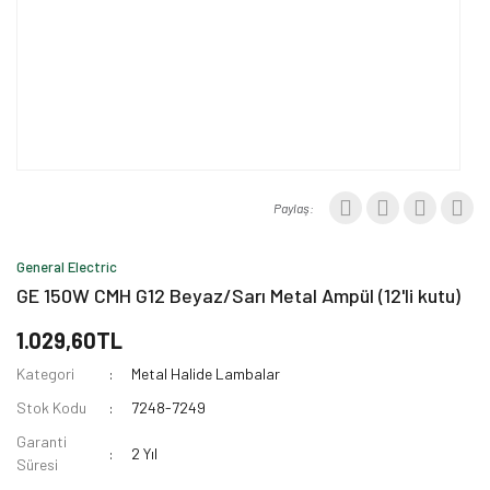
Paylaş:
General Electric
GE 150W CMH G12 Beyaz/Sarı Metal Ampül (12'li kutu)
1.029,60TL
Kategori
Metal Halide Lambalar
Stok Kodu
7248-7249
Garanti
2 Yıl
Süresi