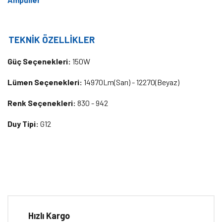
TEKNİK ÖZELLİKLER
Güç Seçenekleri:
150W
Lümen Seçenekleri:
14970Lm(Sarı) - 12270(Beyaz)
Renk Seçenekleri:
830 - 942
Duy Tipi:
G12
Bu ürünün fiyat bilgisi, resim, ürün açıklamalarında ve diğer
konularda yetersiz gördüğünüz noktaları öneri formunu kullanarak
Bu ürüne ilk yorumu siz yapın!
tarafımıza iletebilirsiniz.
Görüş ve önerileriniz için teşekkür ederiz.
Hızlı Kargo