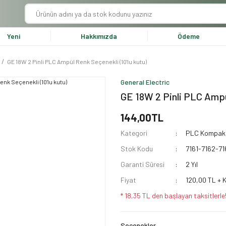
Yeni
Hakkımızda
Ödeme
GE 18W 2 Pinli PLC Ampül Renk Seçenekli (10'lu kutu)
General Electric
GE 18W 2 Pinli PLC Ampül
144,00TL
Kategori
PLC Kompak
Stok Kodu
7161-7162-71
Garanti Süresi
2 Yıl
Fiyat
120,00 TL + 
* 18,35 TL den başlayan taksitlerle
Seçenekler