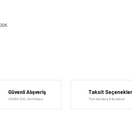
500K
iğer konularda yetersiz gördüğünüz noktaları öneri formunu kullanarak tarafımıza 
Bu ürüne ilk yorumu siz yapın!
Güvenli Alışveriş
Taksit Seçenekler
Yorum Yaz
256Bit SSL Sertifikası
Tüm kartlara 9 Ay taksit.