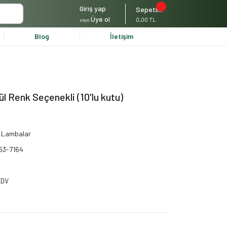
Giriş yap
Sepetim
Üye ol
0,00 TL
veya
Blog
İletişim
 Renk Seçenekli (10'lu kutu)
 Lambalar
63-7164
KDV
!