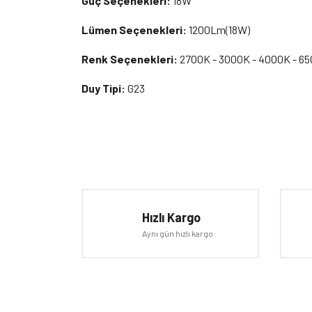
Güç Seçenekleri:
18W
Lümen Seçenekleri:
1200Lm(18W)
Renk Seçenekleri:
2700K - 3000K - 4000K - 6
Duy Tipi:
G23
Bu ürünün fiyat bilgisi, resim, ürün açıklamalarında ve d
Görüş ve önerileriniz için teşekkür ederiz.
Ürün resmi kalitesiz, bozuk veya görüntülenemiyor.
Hızlı Kargo
Ürün açıklamasında eksik bilgiler bulunuyor.
Aynı gün hızlı kargo
Ürün bilgilerinde hatalar bulunuyor.
Ürün fiyatı diğer sitelerden daha pahalı.
Bu ürüne benzer farklı alternatifler olmalı.