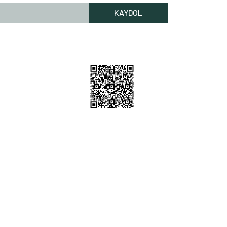
KAYDOL
Rİ HİZMETLERİ
lgileri
Bilgileri
 Nerede
m
212 256 52 00