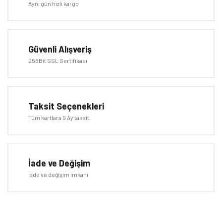
Aynı gün hızlı kargo
Ürün resmi kalitesiz, bozuk veya görüntülenemiyor.
Ürün açıklamasında eksik bilgiler bulunuyor.
Ürün bilgilerinde hatalar bulunuyor.
Güvenli Alışveriş
Ürün fiyatı diğer sitelerden daha pahalı.
256Bit SSL Sertifikası
Bu ürüne benzer farklı alternatifler olmalı.
Taksit Seçenekleri
Tüm kartlara 9 Ay taksit.
Gönder
İade ve Değişim
İade ve değişim imkanı