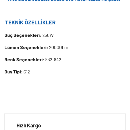
TEKNİK ÖZELLİKLER
Güç Seçenekleri:
250W
Lümen Seçenekleri:
20000Lm
Renk Seçenekleri:
832-842
Duy Tipi:
G12
Bu ürünün fiyat bilgisi, resim, ürün açıklamalarında ve diğer
konularda yetersiz gördüğünüz noktaları öneri formunu kullanarak
Bu ürüne ilk yorumu siz yapın!
tarafımıza iletebilirsiniz.
Görüş ve önerileriniz için teşekkür ederiz.
Hızlı Kargo
Yorum Yaz