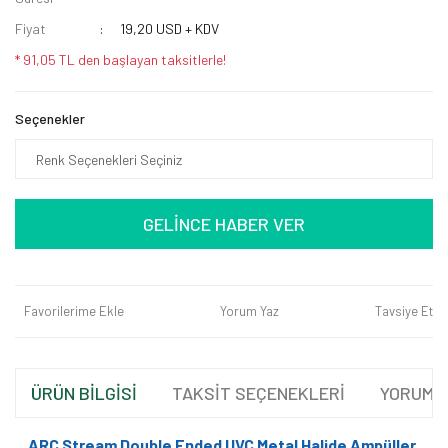
Fiyat
19,20 USD + KDV
* 91,05 TL den başlayan taksitlerle!
Seçenekler
GELİNCE HABER VER
Favorilerime Ekle
Yorum Yaz
Tavsiye Et
ÜRÜN BİLGİSİ
TAKSİT SEÇENEKLERİ
YORUML
ARC Stream Double Ended UVC Metal Halide Ampüller