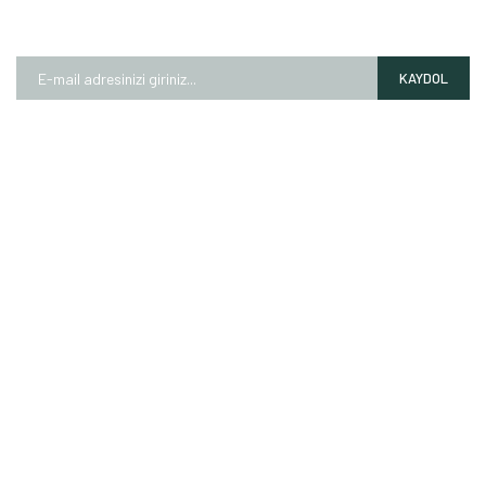
E-BÜLTEN
Kampanyalardan ve fırsatlardan ilk siz haberdar olun!
KAYDOL
HAKKIMIZDA
Mağazalarımız
Markalarımız
Hesap Numaralarımız
İletişim Formu
ALIŞVERİŞ
Garanti Şartları