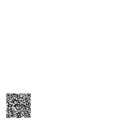
KVKK Bilgilendirmesi
İade ve İptal Formu
MÜŞTERİ HİZMETLERİ
Üyelik Bilgileri
İletişim Bilgileri
Kargom Nerede
Sepetim
0212 256 52 00