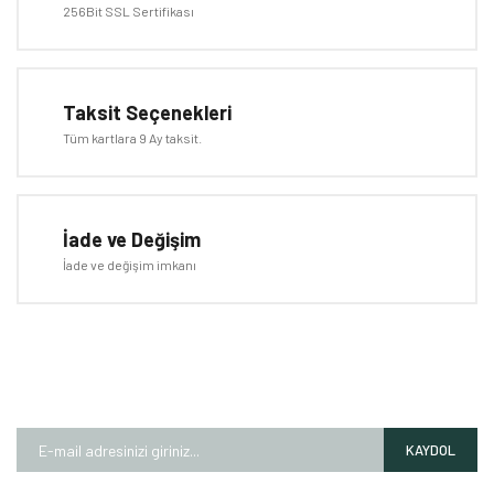
256Bit SSL Sertifikası
Bu ürüne benzer farklı alternatifler olmalı.
Taksit Seçenekleri
Tüm kartlara 9 Ay taksit.
Gönder
İade ve Değişim
İade ve değişim imkanı
E-BÜLTEN
Kampanyalardan ve fırsatlardan ilk siz haberdar olun!
KAYDOL