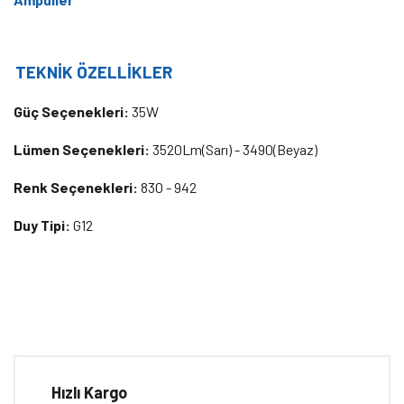
TEKNİK ÖZELLİKLER
Güç Seçenekleri:
35W
Lümen Seçenekleri:
3520Lm(Sarı) - 3490(Beyaz)
Renk Seçenekleri:
830 - 942
Duy Tipi:
G12
Bu ürünün fiyat bilgisi, resim, ürün açıklamalarında ve diğer
konularda yetersiz gördüğünüz noktaları öneri formunu kullanarak
Bu ürüne ilk yorumu siz yapın!
tarafımıza iletebilirsiniz.
Görüş ve önerileriniz için teşekkür ederiz.
Hızlı Kargo