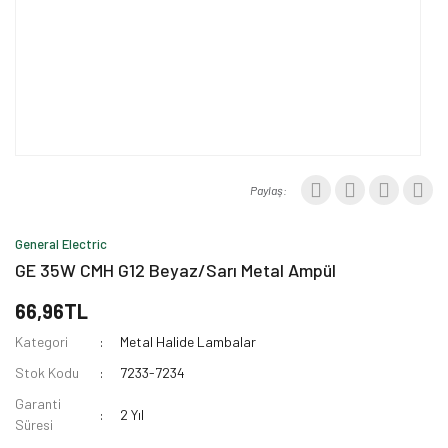
Paylaş:
General Electric
GE 35W CMH G12 Beyaz/Sarı Metal Ampül
66,96TL
Kategori
Metal Halide Lambalar
Stok Kodu
7233-7234
Garanti
2 Yıl
Süresi