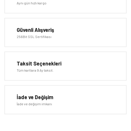
Yorum Yaz
Aynı gün hızlı kargo
Ürün resmi kalitesiz, bozuk veya görüntülenemiyor.
Ürün açıklamasında eksik bilgiler bulunuyor.
Ürün bilgilerinde hatalar bulunuyor.
Güvenli Alışveriş
Ürün fiyatı diğer sitelerden daha pahalı.
256Bit SSL Sertifikası
Bu ürüne benzer farklı alternatifler olmalı.
Taksit Seçenekleri
Tüm kartlara 9 Ay taksit.
Gönder
İade ve Değişim
İade ve değişim imkanı