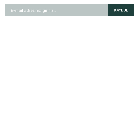
KAYDOL
HAKKIMIZDA
Mağazalarımız
Markalarımız
Hesap Numaralarımız
İletişim Formu
ALIŞVERİŞ
Garanti Şartları
Mesafeli Satış Sözleşmesi