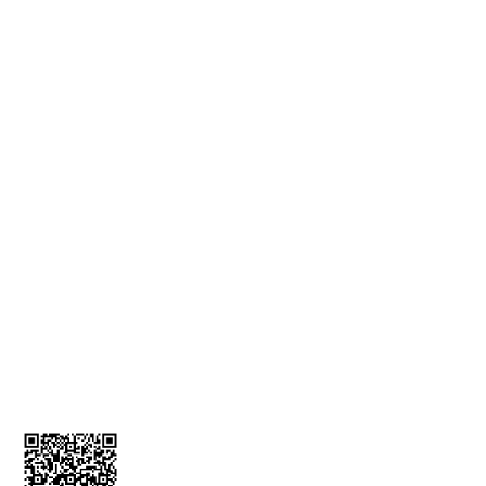
Gizlilik ve Güvenlik
Teslimat Bilgileri
KVKK Bilgilendirmesi
İade ve İptal Formu
MÜŞTERİ HİZMETLERİ
Üyelik Bilgileri
İletişim Bilgileri
Kargom Nerede
Sepetim
0212 256 52 00