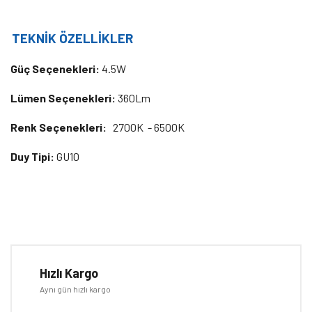
TEKNİK ÖZELLİKLER
Güç Seçenekleri:
4.5W
Lümen Seçenekleri:
360Lm
Renk Seçenekleri:
2700K - 6500K
Duy Tipi:
GU10
Bu ürünün fiyat bilgisi, resim, ürün açıklamalarında ve diğer
konularda yetersiz gördüğünüz noktaları öneri formunu kullanarak
Bu ürüne ilk yorumu siz yapın!
tarafımıza iletebilirsiniz.
Görüş ve önerileriniz için teşekkür ederiz.
Hızlı Kargo
Yorum Yaz
Aynı gün hızlı kargo
Ürün resmi kalitesiz, bozuk veya görüntülenemiyor.