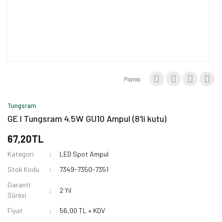
Paylaş:
Tungsram
GE I Tungsram 4.5W GU10 Ampul (8'li kutu)
67,20TL
Kategori
LED Spot Ampul
Stok Kodu
7349-7350-7351
Garanti
2 Yıl
Süresi
Fiyat
56,00 TL + KDV