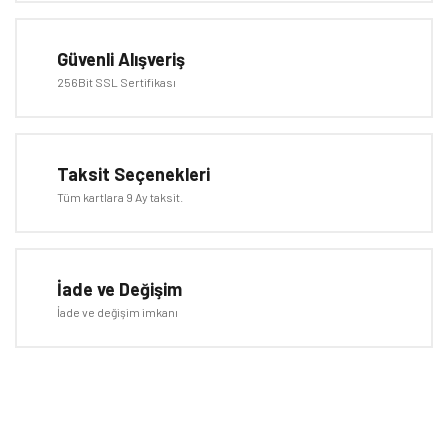
Ürün açıklamasında eksik bilgiler bulunuyor.
Ürün bilgilerinde hatalar bulunuyor.
Güvenli Alışveriş
Ürün fiyatı diğer sitelerden daha pahalı.
256Bit SSL Sertifikası
Bu ürüne benzer farklı alternatifler olmalı.
Taksit Seçenekleri
Tüm kartlara 9 Ay taksit.
Gönder
İade ve Değişim
İade ve değişim imkanı
E-BÜLTEN
Kampanyalardan ve fırsatlardan ilk siz haberdar olun!