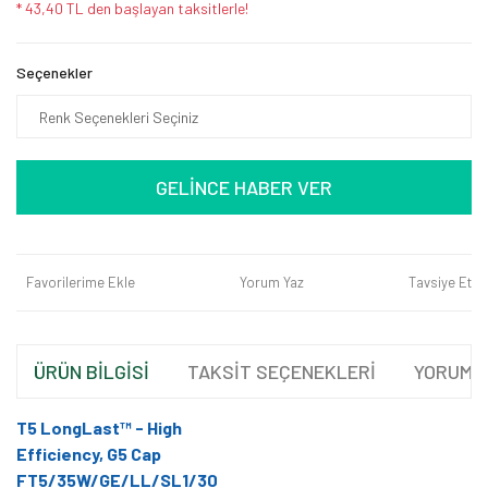
* 43,40 TL den başlayan taksitlerle!
Seçenekler
GELİNCE HABER VER
Favorilerime Ekle
Yorum Yaz
Tavsiye Et
ÜRÜN BİLGİSİ
TAKSİT SEÇENEKLERİ
YORUML
T5 LongLast™ - High
Efficiency, G5 Cap
FT5/35W/GE/LL/SL1/30