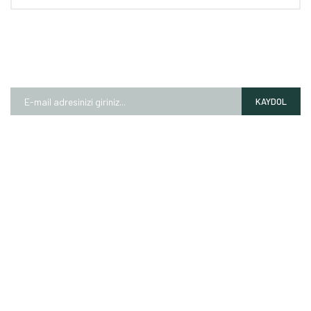
E-BÜLTEN
Kampanyalardan ve fırsatlardan ilk siz haberdar olun!
KAYDOL
HAKKIMIZDA
Mağazalarımız
Markalarımız
Hesap Numaralarımız
İletişim Formu