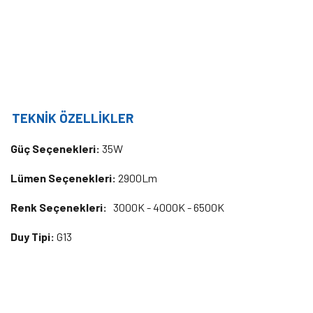
TEKNİK ÖZELLİKLER
Güç Seçenekleri:
35W
Lümen Seçenekleri:
2900Lm
Renk Seçenekleri:
3000K - 4000K - 6500K
Duy Tipi:
G13
Bu ürünün fiyat bilgisi, resim, ürün açıklamalarında ve diğer
konularda yetersiz gördüğünüz noktaları öneri formunu kullanarak