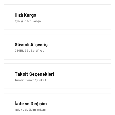
Bu ürüne ilk yorumu siz yapın!
tarafımıza iletebilirsiniz.
Görüş ve önerileriniz için teşekkür ederiz.
Hızlı Kargo
Yorum Yaz
Aynı gün hızlı kargo
Ürün resmi kalitesiz, bozuk veya görüntülenemiyor.
Ürün açıklamasında eksik bilgiler bulunuyor.
Ürün bilgilerinde hatalar bulunuyor.
Güvenli Alışveriş
Ürün fiyatı diğer sitelerden daha pahalı.
256Bit SSL Sertifikası
Bu ürüne benzer farklı alternatifler olmalı.
Taksit Seçenekleri
Tüm kartlara 9 Ay taksit.
Gönder
İade ve Değişim
İade ve değişim imkanı