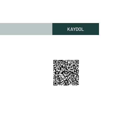
KAYDOL
Rİ HİZMETLERİ
lgileri
Bilgileri
 Nerede
m
212 256 52 00