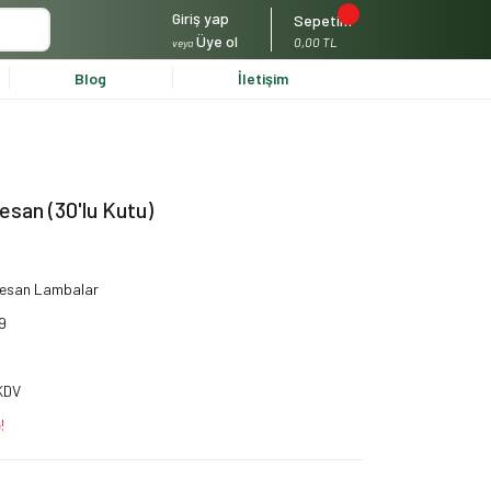
Giriş yap
Sepetim
Üye ol
0,00 TL
veya
Blog
İletişim
san (30'lu Kutu)
resan Lambalar
9
KDV
!