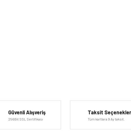
iğer konularda yetersiz gördüğünüz noktaları öneri formunu kullanarak tarafımıza 
Bu ürüne ilk yorumu siz yapın!
Güvenli Alışveriş
Taksit Seçenekler
Yorum Yaz
256Bit SSL Sertifikası
Tüm kartlara 9 Ay taksit.