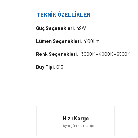
TEKNİK ÖZELLİKLER
Güç Seçenekleri:
49W
Lümen Seçenekleri:
4100Lm
Renk Seçenekleri:
3000K - 4000K - 6500K
Duy Tipi:
G13
Bu ürünün fiyat bilgisi, resim, ürün açıklamalarında ve d
Görüş ve önerileriniz için teşekkür ederiz.
Ürün resmi kalitesiz, bozuk veya görüntülenemiyor.
Hızlı Kargo
Ürün açıklamasında eksik bilgiler bulunuyor.
Aynı gün hızlı kargo
Ürün bilgilerinde hatalar bulunuyor.