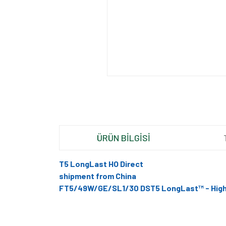
ÜRÜN BİLGİSİ
T5 LongLast HO Direct
shipment from China
FT5/49W/GE/SL1/30 DS
T5 LongLast™ - Hig