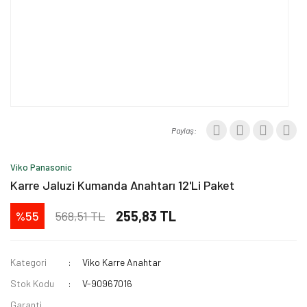
Paylaş:
Viko Panasonic
Karre Jaluzi Kumanda Anahtarı 12'Li Paket
255,83 TL
568,51 TL
%55
Kategori
Viko Karre Anahtar
Stok Kodu
V-90967016
Garanti