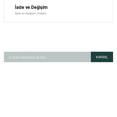
İade ve Değişim
İade ve değişim imkanı
E-BÜLTEN
Kampanyalardan ve fırsatlardan ilk siz haberdar olun!
KAYDOL
HAKKIMIZDA
Mağazalarımız
Markalarımız