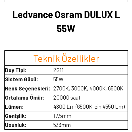
Ledvance Osram DULUX L
55W
Teknik Özellikler
Duy Tipi:
2G11
Sistem Gücü:
55W
Renk Seçenekleri:
2700K, 3000K, 4000K, 6500K
Ortalama Ömür:
20000 saat
Lümen:
4800 Lm (6500K için 4550 Lm)
Genişlik:
17,5mm
Uzunluk:
533mm