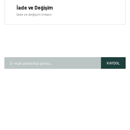
İade ve Değişim
İade ve değişim imkanı
E-BÜLTEN
Kampanyalardan ve fırsatlardan ilk siz haberdar olun!
KAYDOL
HAKKIMIZDA
Mağazalarımız
Markalarımız