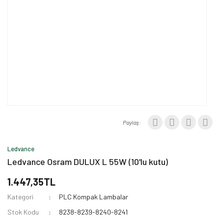
Paylaş:
Ledvance
Ledvance Osram DULUX L 55W (10'lu kutu)
1.447,35TL
Kategori
PLC Kompak Lambalar
Stok Kodu
8238-8239-8240-8241