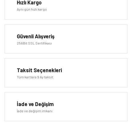
Hızlı Kargo
Yorum Yaz
Aynı gün hızlı kargo
Ürün resmi kalitesiz, bozuk veya görüntülenemiyor.
Ürün açıklamasında eksik bilgiler bulunuyor.
Ürün bilgilerinde hatalar bulunuyor.
Güvenli Alışveriş
Ürün fiyatı diğer sitelerden daha pahalı.
256Bit SSL Sertifikası
Bu ürüne benzer farklı alternatifler olmalı.
Taksit Seçenekleri
Tüm kartlara 9 Ay taksit.
Gönder
İade ve Değişim
İade ve değişim imkanı