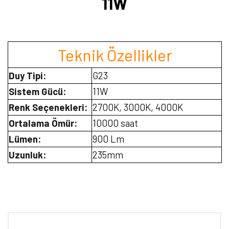
11W
Teknik Özellikler
Duy Tipi:
G23
Sistem Gücü:
11W
Renk Seçenekleri:
2700K, 3000K, 4000K
Ortalama Ömür:
10000 saat
Lümen:
900 Lm
Uzunluk:
235mm
Bu ürünün fiyat bilgisi, resim, ürün açıklamalarında ve diğer
konularda yetersiz gördüğünüz noktaları öneri formunu kullanarak
Bu ürüne ilk yorumu siz yapın!
tarafımıza iletebilirsiniz.
Görüş ve önerileriniz için teşekkür ederiz.