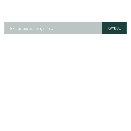
E-BÜLTEN
Kampanyalardan ve fırsatlardan ilk siz haberdar olun!
KAYDOL
HAKKIMIZDA
Mağazalarımız
Markalarımız
Hesap Numaralarımız
İletişim Formu
ALIŞVERİŞ