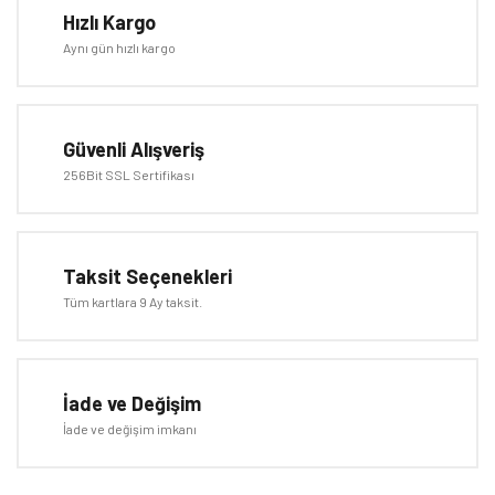
Hızlı Kargo
Yorum Yaz
Aynı gün hızlı kargo
Ürün resmi kalitesiz, bozuk veya görüntülenemiyor.
Ürün açıklamasında eksik bilgiler bulunuyor.
Ürün bilgilerinde hatalar bulunuyor.
Güvenli Alışveriş
Ürün fiyatı diğer sitelerden daha pahalı.
256Bit SSL Sertifikası
Bu ürüne benzer farklı alternatifler olmalı.
Taksit Seçenekleri
Tüm kartlara 9 Ay taksit.
Gönder
İade ve Değişim
İade ve değişim imkanı