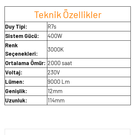
Teknik Özellikler
Duy Tipi:
R7s
Sistem Gücü:
400W
Renk
3000K
Seçenekleri:
Ortalama Ömür:
2000 saat
Voltaj:
230V
Lümen:
9000 Lm
Genişlik:
12mm
Uzunluk:
114mm
Bu ürünün fiyat bilgisi, resim, ürün açıklamalarında ve diğer
konularda yetersiz gördüğünüz noktaları öneri formunu kullanarak
Bu ürüne ilk yorumu siz yapın!
tarafımıza iletebilirsiniz.
Görüş ve önerileriniz için teşekkür ederiz.