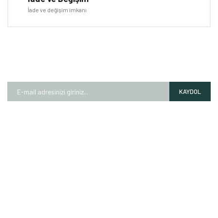
İade ve değişim imkanı
E-BÜLTEN
Kampanyalardan ve fırsatlardan ilk siz haberdar olun!
KAYDOL
HAKKIMIZDA
Mağazalarımız
Markalarımız
Hesap Numaralarımız