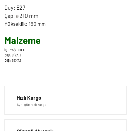
Duy: E27
Çap:
ø
310
mm
Yükseklik: 150 mm
Malzeme
İÇ:
YAŞ GOLD
DIŞ:
SİYAH
DIŞ:
BEYAZ
Bu ürünün fiyat bilgisi, resim, ürün açıklamalarında ve diğer
konularda yetersiz gördüğünüz noktaları öneri formunu kullanarak
Bu ürüne ilk yorumu siz yapın!
tarafımıza iletebilirsiniz.
Görüş ve önerileriniz için teşekkür ederiz.
Hızlı Kargo
Yorum Yaz
Aynı gün hızlı kargo
Ürün resmi kalitesiz, bozuk veya görüntülenemiyor.
Ürün açıklamasında eksik bilgiler bulunuyor.
Ürün bilgilerinde hatalar bulunuyor.