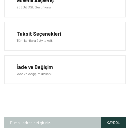
Güvenli Alışveriş
Ürün fiyatı diğer sitelerden daha pahalı.
256Bit SSL Sertifikası
Bu ürüne benzer farklı alternatifler olmalı.
Taksit Seçenekleri
Tüm kartlara 9 Ay taksit.
Gönder
İade ve Değişim
İade ve değişim imkanı
E-BÜLTEN
Kampanyalardan ve fırsatlardan ilk siz haberdar olun!
KAYDOL