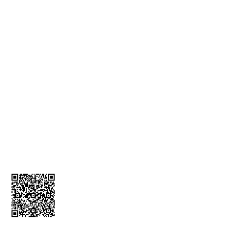
KVKK Bilgilendirmesi
İade ve İptal Formu
MÜŞTERİ HİZMETLERİ
Üyelik Bilgileri
İletişim Bilgileri
Kargom Nerede
Sepetim
0212 256 52 00