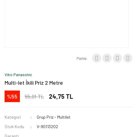
Paylaş:
Viko Panasonic
Multi-let İkili Priz 2 Metre
24,75 TL
55,01 TL
%55
Kategori
Grup Priz - Multilet
Stok Kodu
V-90113202
Garanti