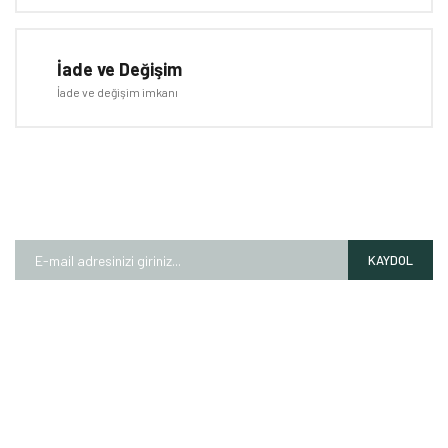
İade ve Değişim
İade ve değişim imkanı
E-BÜLTEN
Kampanyalardan ve fırsatlardan ilk siz haberdar olun!
KAYDOL
HAKKIMIZDA