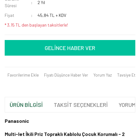
2 Yıl
Süresi
Fiyat
45,84 TL + KDV
* 3,15 TL den başlayan taksitlerle!
GELİNCE HABER VER
Favorilerime Ekle
Fiyatı Düşünce Haber Ver
Yorum Yaz
Tavsiye Et
ÜRÜN BİLGİSİ
TAKSİT SEÇENEKLERİ
YORUML
Panasonic
Multi-let İkili Priz Topraklı Kablolu Çocuk Korumalı - 2