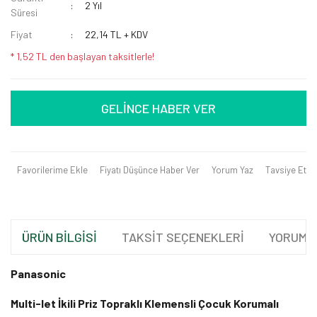
2 Yıl
Süresi
Fiyat
22,14 TL + KDV
* 1,52 TL den başlayan taksitlerle!
GELİNCE HABER VER
Favorilerime Ekle
Fiyatı Düşünce Haber Ver
Yorum Yaz
Tavsiye Et
ÜRÜN BİLGİSİ
TAKSİT SEÇENEKLERİ
YORUML
Panasonic
Multi-let İkili Priz Topraklı Klemensli Çocuk Korumalı