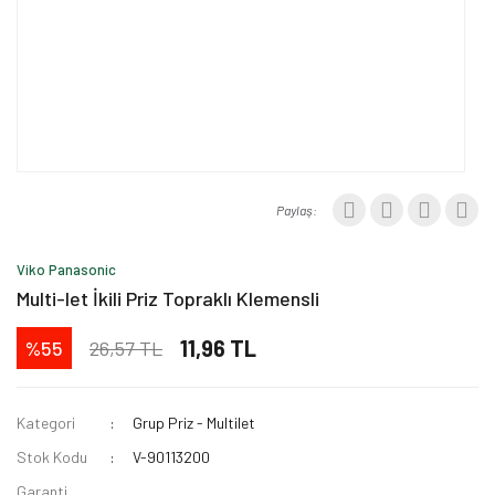
Paylaş:
Viko Panasonic
Multi-let İkili Priz Topraklı Klemensli
11,96 TL
26,57 TL
%55
Kategori
Grup Priz - Multilet
Stok Kodu
V-90113200
Garanti