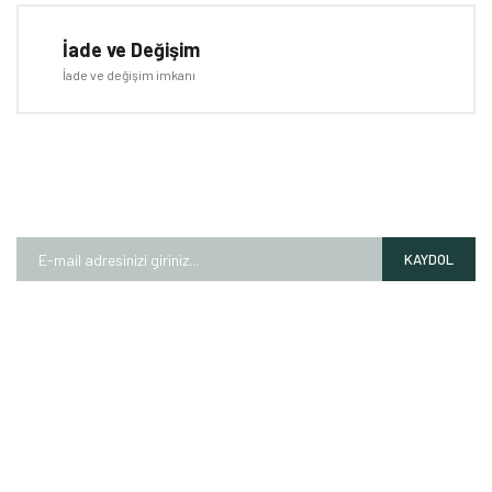
İade ve Değişim
İade ve değişim imkanı
E-BÜLTEN
Kampanyalardan ve fırsatlardan ilk siz haberdar olun!
KAYDOL
HAKKIMIZDA
Mağazalarımız