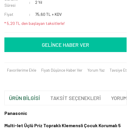
2 Yıl
Süresi
Fiyat
75,60 TL + KDV
* 5,20 TL den başlayan taksitlerle!
GELİNCE HABER VER
Favorilerime Ekle
Fiyatı Düşünce Haber Ver
Yorum Yaz
Tavsiye Et
ÜRÜN BİLGİSİ
TAKSİT SEÇENEKLERİ
YORUML
Panasonic
Multi-let Üçlü Priz Topraklı Klemensli Çocuk Korumalı 5