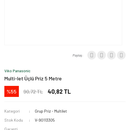
Paylaş:
Viko Panasonic
Multi-let Üçlü Priz 5 Metre
40,82 TL
90,72 TL
%55
Kategori
Grup Priz - Multilet
Stok Kodu
V-90113305
Garanti