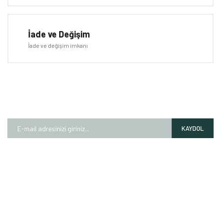
İade ve Değişim
İade ve değişim imkanı
E-BÜLTEN
Kampanyalardan ve fırsatlardan ilk siz haberdar olun!
KAYDOL
HAKKIMIZDA