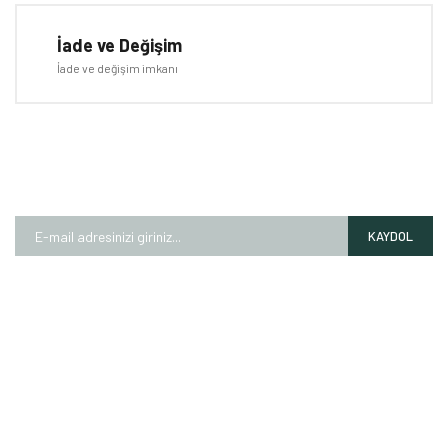
İade ve Değişim
İade ve değişim imkanı
E-BÜLTEN
Kampanyalardan ve fırsatlardan ilk siz haberdar olun!
KAYDOL
HAKKIMIZDA
Mağazalarımız