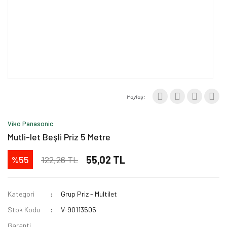
Paylaş:
Viko Panasonic
Mutli-let Beşli Priz 5 Metre
55,02 TL
122,26 TL
%55
Kategori
Grup Priz - Multilet
Stok Kodu
V-90113505
Garanti