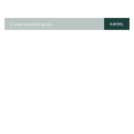
E-BÜLTEN
Kampanyalardan ve fırsatlardan ilk siz haberdar olun!
KAYDOL
HAKKIMIZDA
Mağazalarımız
Markalarımız
Hesap Numaralarımız
İletişim Formu
ALIŞVERİŞ
Garanti Şartları