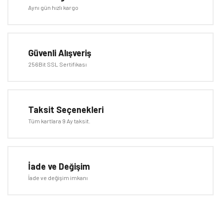
Yorum Yaz
Aynı gün hızlı kargo
Ürün resmi kalitesiz, bozuk veya görüntülenemiyor.
Ürün açıklamasında eksik bilgiler bulunuyor.
Ürün bilgilerinde hatalar bulunuyor.
Güvenli Alışveriş
Ürün fiyatı diğer sitelerden daha pahalı.
256Bit SSL Sertifikası
Bu ürüne benzer farklı alternatifler olmalı.
Taksit Seçenekleri
Tüm kartlara 9 Ay taksit.
Gönder
İade ve Değişim
İade ve değişim imkanı