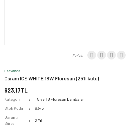
Paylaş:
Ledvance
Osram ICE WHITE 18W Floresan (25'li kutu)
623,17TL
Kategori
T5 ve T8 Floresan Lambalar
Stok Kodu
8345
Garanti
2 Yıl
Süresi