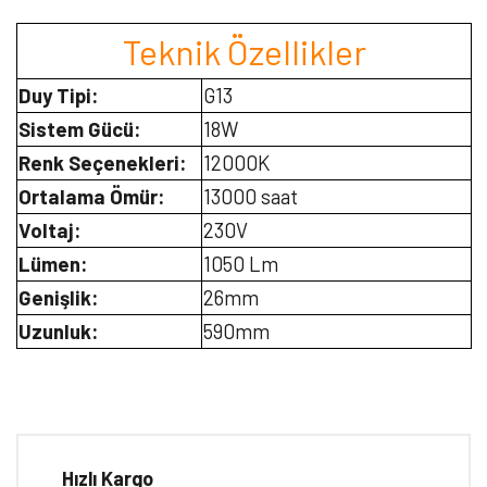
Teknik Özellikler
Duy Tipi:
G13
Sistem Gücü:
18W
Renk Seçenekleri:
12000K
Ortalama Ömür:
13000 saat
Voltaj:
230V
Lümen:
1050 Lm
Genişlik:
26mm
Uzunluk:
590mm
Bu ürünün fiyat bilgisi, resim, ürün açıklamalarında ve diğer
konularda yetersiz gördüğünüz noktaları öneri formunu kullanarak
Bu ürüne ilk yorumu siz yapın!
tarafımıza iletebilirsiniz.
Görüş ve önerileriniz için teşekkür ederiz.
Hızlı Kargo