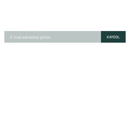
E-BÜLTEN
Kampanyalardan ve fırsatlardan ilk siz haberdar olun!
KAYDOL
HAKKIMIZDA
Mağazalarımız
Markalarımız
Hesap Numaralarımız
İletişim Formu
ALIŞVERİŞ