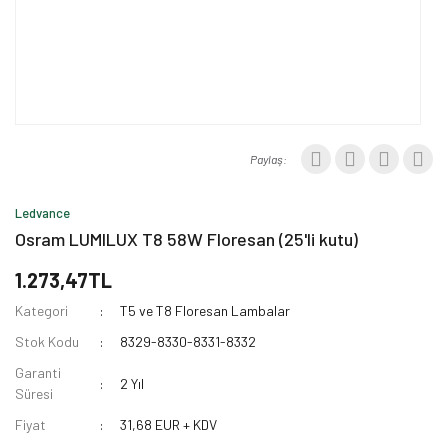
Paylaş:
Ledvance
Osram LUMILUX T8 58W Floresan (25'li kutu)
1.273,47TL
Kategori
T5 ve T8 Floresan Lambalar
Stok Kodu
8329-8330-8331-8332
Garanti
2 Yıl
Süresi
Fiyat
31,68 EUR + KDV