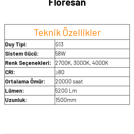
Floresan
Teknik Özellikler
Duy Tipi:
G13
Sistem Gücü:
58W
Renk Seçenekleri:
2700K, 3000K, 4000K
CRI:
≥80
Ortalama Ömür:
20000 saat
Lümen:
5200 Lm
Uzunluk:
1500mm
Bu ürünün fiyat bilgisi, resim, ürün açıklamalarında ve diğer
konularda yetersiz gördüğünüz noktaları öneri formunu kullanarak
Bu ürüne ilk yorumu siz yapın!
tarafımıza iletebilirsiniz.