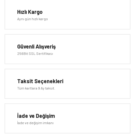
Görüş ve önerileriniz için teşekkür ederiz.
Hızlı Kargo
Yorum Yaz
Aynı gün hızlı kargo
Ürün resmi kalitesiz, bozuk veya görüntülenemiyor.
Ürün açıklamasında eksik bilgiler bulunuyor.
Ürün bilgilerinde hatalar bulunuyor.
Güvenli Alışveriş
Ürün fiyatı diğer sitelerden daha pahalı.
256Bit SSL Sertifikası
Bu ürüne benzer farklı alternatifler olmalı.
Taksit Seçenekleri
Tüm kartlara 9 Ay taksit.
Gönder
İade ve Değişim
İade ve değişim imkanı