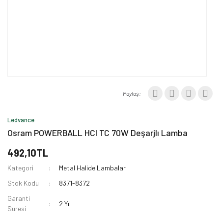
Paylaş:
Ledvance
Osram POWERBALL HCI TC 70W Deşarjlı Lamba
492,10TL
Kategori
Metal Halide Lambalar
Stok Kodu
8371-8372
Garanti
2 Yıl
Süresi