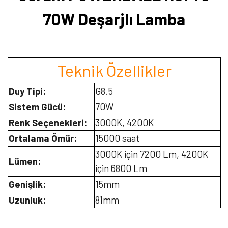
70W Deşarjlı Lamba
Teknik Özellikler
Duy Tipi:
G8.5
Sistem Gücü:
70W
Renk Seçenekleri:
3000K, 4200K
Ortalama Ömür:
15000 saat
3000K için 7200 Lm, 4200K
Lümen:
için 6800 Lm
Genişlik:
15mm
Uzunluk:
81mm