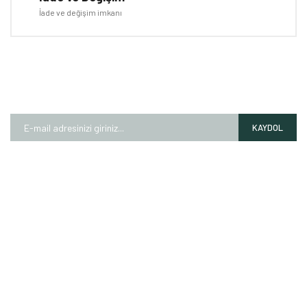
İade ve değişim imkanı
E-BÜLTEN
Kampanyalardan ve fırsatlardan ilk siz haberdar olun!
KAYDOL
HAKKIMIZDA
Mağazalarımız
Markalarımız
Hesap Numaralarımız