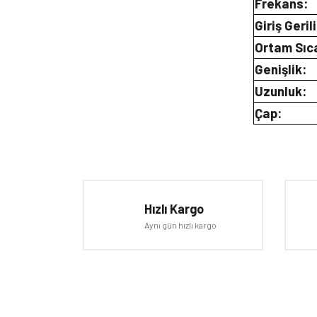
Frekans:
Giriş Geril
Ortam Sıca
Genişlik:
Uzunluk:
Çap:
Bu ürünün fiyat bilgisi, resim, ürün açıklamalarında ve d
Görüş ve önerileriniz için teşekkür ederiz.
Ürün resmi kalitesiz, bozuk veya görüntülenemiyor.
Hızlı Kargo
Ürün açıklamasında eksik bilgiler bulunuyor.
Aynı gün hızlı kargo
Ürün bilgilerinde hatalar bulunuyor.
Ürün fiyatı diğer sitelerden daha pahalı.
Bu ürüne benzer farklı alternatifler olmalı.
E-BÜLTEN