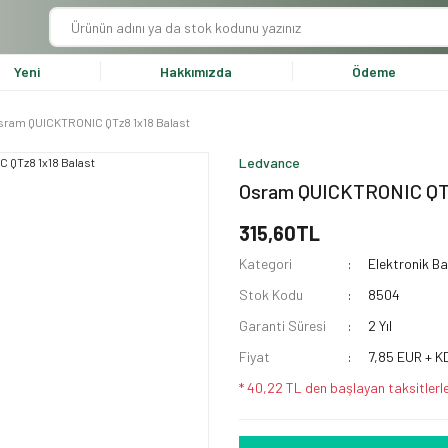
Yeni
Hakkımızda
Ödeme
sram QUICKTRONIC QTz8 1x18 Balast
Ledvance
Osram QUICKTRONIC QTz
315,60TL
Kategori
Elektronik Ba
Stok Kodu
8504
Garanti Süresi
2 Yıl
Fiyat
7,85 EUR + K
* 40,22 TL den başlayan taksitlerle