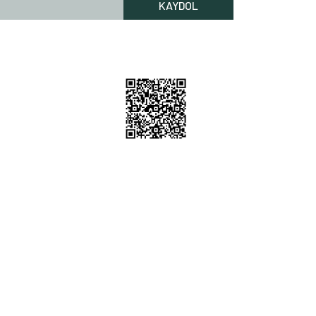
KAYDOL
Rİ HİZMETLERİ
lgileri
Bilgileri
 Nerede
m
212 256 52 00