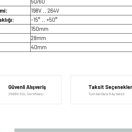
50/60
imi:
198V .. 264V
klığı:
-15° .. +50°
150mm
28mm
40mm
iğer konularda yetersiz gördüğünüz noktaları öneri formunu kullanarak tarafımıza 
Bu ürüne ilk yorumu siz yapın!
Güvenli Alışveriş
Taksit Seçenekler
Yorum Yaz
256Bit SSL Sertifikası
Tüm kartlara 9 Ay taksit.