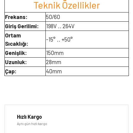
Teknik Özellikler
Frekans:
50/60
Giriş Gerilimi:
198V .. 264V
Ortam
-15° .. +50°
Sıcaklığı:
Genişlik:
150mm
Uzunluk:
28mm
Çap:
40mm
Bu ürünün fiyat bilgisi, resim, ürün açıklamalarında ve diğer
konularda yetersiz gördüğünüz noktaları öneri formunu kullanarak
Bu ürüne ilk yorumu siz yapın!
tarafımıza iletebilirsiniz.
Görüş ve önerileriniz için teşekkür ederiz.
Hızlı Kargo
Yorum Yaz
Aynı gün hızlı kargo
Ürün resmi kalitesiz, bozuk veya görüntülenemiyor.