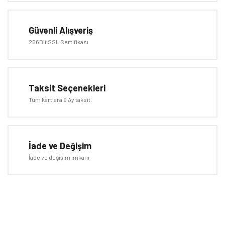
Ürün açıklamasında eksik bilgiler bulunuyor.
Ürün bilgilerinde hatalar bulunuyor.
Güvenli Alışveriş
Ürün fiyatı diğer sitelerden daha pahalı.
256Bit SSL Sertifikası
Bu ürüne benzer farklı alternatifler olmalı.
Taksit Seçenekleri
Tüm kartlara 9 Ay taksit.
Gönder
İade ve Değişim
İade ve değişim imkanı
E-BÜLTEN
Kampanyalardan ve fırsatlardan ilk siz haberdar olun!