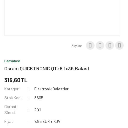
Paylaş:
Ledvance
Osram QUICKTRONIC QTz8 1x36 Balast
315,60TL
Kategori
Elektronik Balastlar
Stok Kodu
8505
Garanti
2 Yıl
Süresi
Fiyat
7,85 EUR + KDV