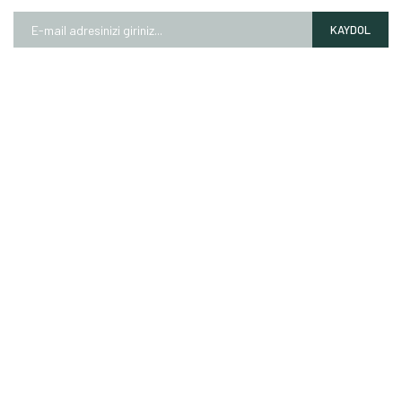
KAYDOL
HAKKIMIZDA
Mağazalarımız
Markalarımız
Hesap Numaralarımız
İletişim Formu
ALIŞVERİŞ
Garanti Şartları
Mesafeli Satış Sözleşmesi