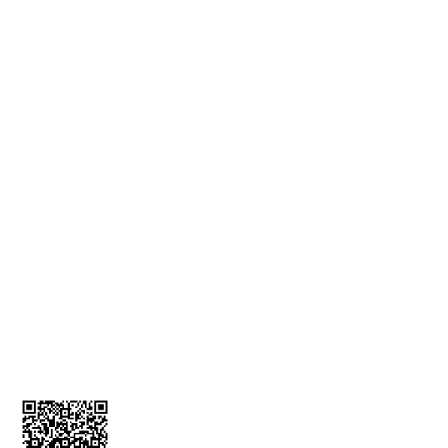
Gizlilik ve Güvenlik
Teslimat Bilgileri
KVKK Bilgilendirmesi
İade ve İptal Formu
MÜŞTERİ HİZMETLERİ
Üyelik Bilgileri
İletişim Bilgileri
Kargom Nerede
Sepetim
0212 256 52 00