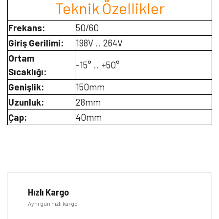
Teknik Özellikler
Frekans:
50/60
Giriş Gerilimi:
198V .. 264V
Ortam
-15° .. +50°
Sıcaklığı:
Genişlik:
150mm
Uzunluk:
28mm
Çap:
40mm
Bu ürünün fiyat bilgisi, resim, ürün açıklamalarında ve diğer
konularda yetersiz gördüğünüz noktaları öneri formunu kullanarak
Bu ürüne ilk yorumu siz yapın!
tarafımıza iletebilirsiniz.
Görüş ve önerileriniz için teşekkür ederiz.
Hızlı Kargo
Yorum Yaz
Aynı gün hızlı kargo
Ürün resmi kalitesiz, bozuk veya görüntülenemiyor.