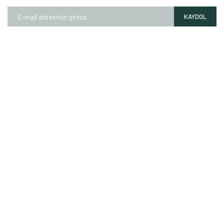
KAYDOL
HAKKIMIZDA
Mağazalarımız
Markalarımız
Hesap Numaralarımız
İletişim Formu
ALIŞVERİŞ
Garanti Şartları
Mesafeli Satış Sözleşmesi