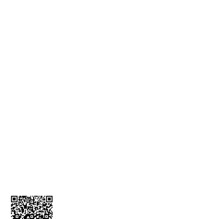
Gizlilik ve Güvenlik
Teslimat Bilgileri
KVKK Bilgilendirmesi
İade ve İptal Formu
MÜŞTERİ HİZMETLERİ
Üyelik Bilgileri
İletişim Bilgileri
Kargom Nerede
Sepetim
0212 256 52 00