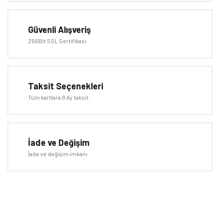
Ürün açıklamasında eksik bilgiler bulunuyor.
Ürün bilgilerinde hatalar bulunuyor.
Güvenli Alışveriş
Ürün fiyatı diğer sitelerden daha pahalı.
256Bit SSL Sertifikası
Bu ürüne benzer farklı alternatifler olmalı.
Taksit Seçenekleri
Tüm kartlara 9 Ay taksit.
Gönder
İade ve Değişim
İade ve değişim imkanı
E-BÜLTEN
Kampanyalardan ve fırsatlardan ilk siz haberdar olun!