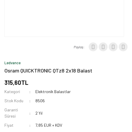
Paylaş:
Ledvance
Osram QUICKTRONIC QTz8 2x18 Balast
315,60TL
Kategori
Elektronik Balastlar
Stok Kodu
8506
Garanti
2 Yıl
Süresi
Fiyat
7,85 EUR + KDV