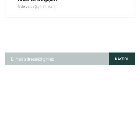
İade ve değişim imkanı
E-BÜLTEN
Kampanyalardan ve fırsatlardan ilk siz haberdar olun!
KAYDOL
HAKKIMIZDA
Mağazalarımız
Markalarımız
Hesap Numaralarımız