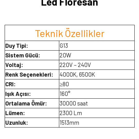
Led Floresan
Teknik Özellikler
Duy Tipi:
G13
Sistem Gücü:
20W
Voltaj:
220V – 240V
Renk Seçenekleri:
4000K, 6500K
CRI:
≥80
Işık Açısı:
160°
Ortalama Ömür:
30000 saat
Lümen:
2300 Lm
Uzunluk:
1513mm