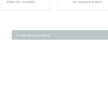
256Bit SSL Sertifikası
Tüm kartlara 9 Ay taksit.
Gönder
MIZDA
ALIŞVERİŞ
MÜŞTE
larımız
Garanti Şartları
Üyelik Bi
rımız
Mesafeli Satış Sözleşmesi
İletişim 
Numaralarımız
Gizlilik ve Güvenlik
Kargom
m Formu
Teslimat Bilgileri
Sepeti
KVKK Bilgilendirmesi
0