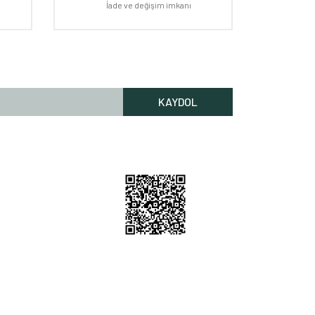
İade ve değişim imkanı
KAYDOL
Rİ HİZMETLERİ
lgileri
Bilgileri
 Nerede
m
212 256 52 00