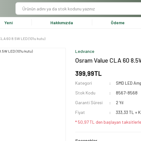
Yeni
Hakkımızda
Ödeme
LA 60 8.5W LED (10'lu kutu)
Ledvance
Osram Value CLA 60 8.5W
399,99TL
Kategori
SMD LED Amp
Stok Kodu
8567-8568
Garanti Süresi
2 Yıl
Fiyat
333,33 TL + 
* 50,97 TL den başlayan taksitlerle
Seçenekler