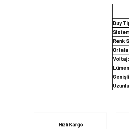
Duy Ti
Sistem
Renk S
Ortal
Voltaj
Lümen
Genişl
Uzunlu
Bu ürünün fiyat bilgisi, resim, ürün açıklamalarında ve d
Görüş ve önerileriniz için teşekkür ederiz.
Ürün resmi kalitesiz, bozuk veya görüntülenemiyor.
Hızlı Kargo