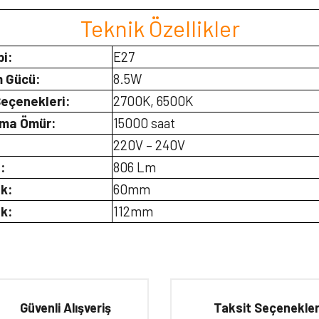
Teknik Özellikler
pi:
E27
 Gücü:
8.5W
eçenekleri:
2700K, 6500K
ama Ömür:
15000 saat
:
220V – 240V
:
806 Lm
ik:
60mm
k:
112mm
iğer konularda yetersiz gördüğünüz noktaları öneri formunu kullanarak tarafımıza 
Bu ürüne ilk yorumu siz yapın!
Güvenli Alışveriş
Taksit Seçenekler
Yorum Yaz