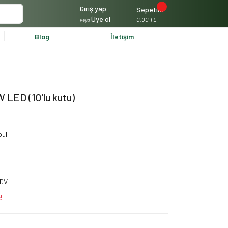
Giriş yap
Sepetim
Üye ol
0,00 TL
veya
Blog
İletişim
 LED (10'lu kutu)
ul
KDV
!