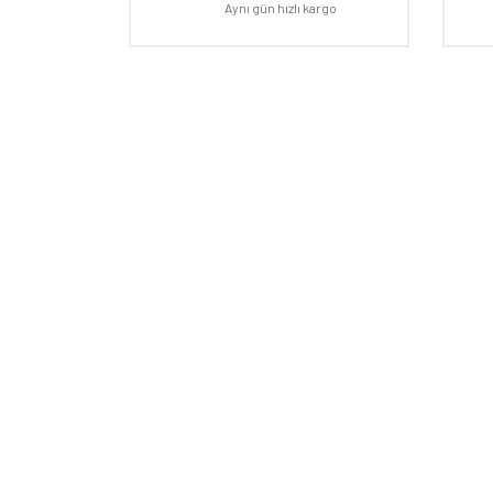
Ürün açıklamasında eksik bilgiler bulunuyor.
Aynı gün hızlı kargo
Ürün bilgilerinde hatalar bulunuyor.
Ürün fiyatı diğer sitelerden daha pahalı.
Bu ürüne benzer farklı alternatifler olmalı.
E-BÜLTEN
Kampanyalardan ve fırsatlardan ilk siz haberdar olun!
HAKKI
Mağaza
Markala
Hesap 
İletişi