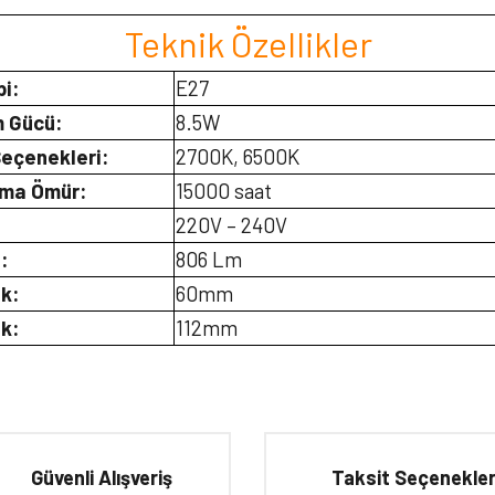
Teknik Özellikler
pi:
E27
 Gücü:
8.5W
eçenekleri:
2700K, 6500K
ama Ömür:
15000 saat
:
220V – 240V
:
806 Lm
ik:
60mm
k:
112mm
iğer konularda yetersiz gördüğünüz noktaları öneri formunu kullanarak tarafımıza 
Bu ürüne ilk yorumu siz yapın!
Güvenli Alışveriş
Taksit Seçenekler
Yorum Yaz