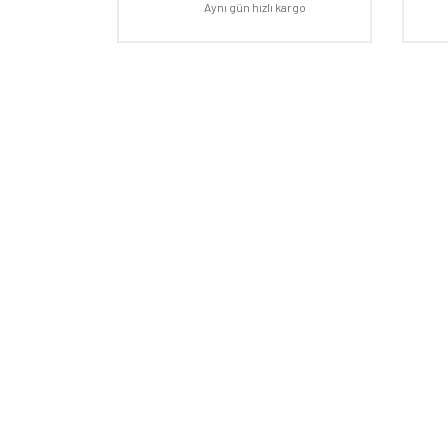
Ürün açıklamasında eksik bilgiler bulunuyor.
Aynı gün hızlı kargo
Ürün bilgilerinde hatalar bulunuyor.
Ürün fiyatı diğer sitelerden daha pahalı.
Bu ürüne benzer farklı alternatifler olmalı.
E-BÜLTEN
Kampanyalardan ve fırsatlardan ilk siz haberdar olun!
HAKKI
Mağaza
Markala
Hesap 
İletişi