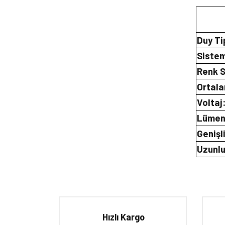
Duy Ti
Sistem
Renk S
Ortal
Voltaj
Lümen
Genişl
Uzunlu
Bu ürünün fiyat bilgisi, resim, ürün açıklamalarında ve d
Görüş ve önerileriniz için teşekkür ederiz.
Ürün resmi kalitesiz, bozuk veya görüntülenemiyor.
Hızlı Kargo