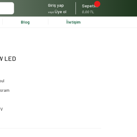
Giriş yap
Sepetim
Üye ol
0,00 TL
veya
Blog
İletişim
5W LED
ul
osram
DV