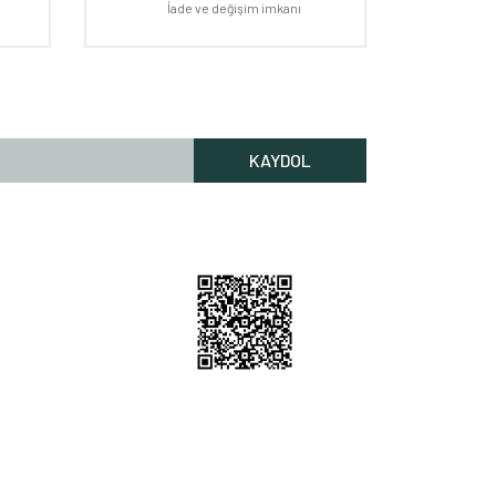
İade ve değişim imkanı
KAYDOL
Rİ HİZMETLERİ
lgileri
Bilgileri
 Nerede
m
212 256 52 00