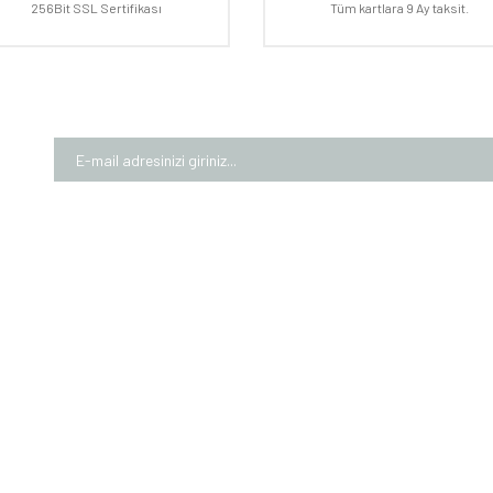
256Bit SSL Sertifikası
Tüm kartlara 9 Ay taksit.
Gönder
MIZDA
ALIŞVERİŞ
MÜŞTE
larımız
Garanti Şartları
Üyelik Bi
rımız
Mesafeli Satış Sözleşmesi
İletişim 
Numaralarımız
Gizlilik ve Güvenlik
Kargom
m Formu
Teslimat Bilgileri
Sepeti
KVKK Bilgilendirmesi
0