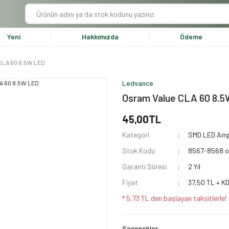
Yeni
Hakkımızda
Ödeme
CLA 60 8.5W LED
Ledvance
Osram Value CLA 60 8.
45,00TL
Kategori
SMD LED Amp
Stok Kodu
8567-8568 
Garanti Süresi
2 Yıl
Fiyat
37,50 TL + K
* 5,73 TL den başlayan taksitlerle!
Seçenekler