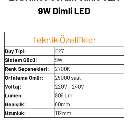
9W Dimli LED
Teknik Özellikler
Duy Tipi:
E27
Sistem Gücü:
9W
Renk Seçenekleri:
2700K
Ortalama Ömür:
25000 saat
Voltaj:
220V – 240V
Lümen:
806 Lm
Genişlik:
60mm
Uzunluk:
112mm