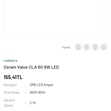
Paylaş:
Ledvance
Osram Value CLA 60 9W LED
155,41TL
Kategori
SMD LED Ampul
Stok Kodu
8913-8914
Garanti
2 Yıl
Süresi