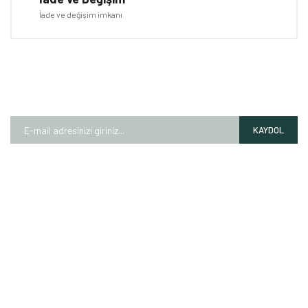
İade ve değişim imkanı
E-BÜLTEN
Kampanyalardan ve fırsatlardan ilk siz haberdar olun!
KAYDOL
HAKKIMIZDA
Mağazalarımız
Markalarımız
Hesap Numaralarımız