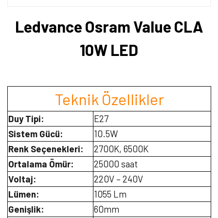
Ledvance Osram Value CLA
10W LED
Teknik Özellikler
Duy Tipi:
E27
Sistem Gücü:
10.5W
Renk Seçenekleri:
2700K, 6500K
Ortalama Ömür:
25000 saat
Voltaj:
220V – 240V
Lümen:
1055 Lm
Genişlik:
60mm