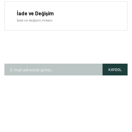
İade ve Değişim
İade ve değişim imkanı
E-BÜLTEN
Kampanyalardan ve fırsatlardan ilk siz haberdar olun!
KAYDOL
HAKKIMIZDA
Mağazalarımız