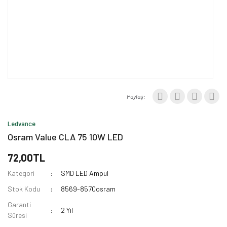
Paylaş:
Ledvance
Osram Value CLA 75 10W LED
72,00TL
Kategori
SMD LED Ampul
Stok Kodu
8569-8570osram
Garanti
2 Yıl
Süresi