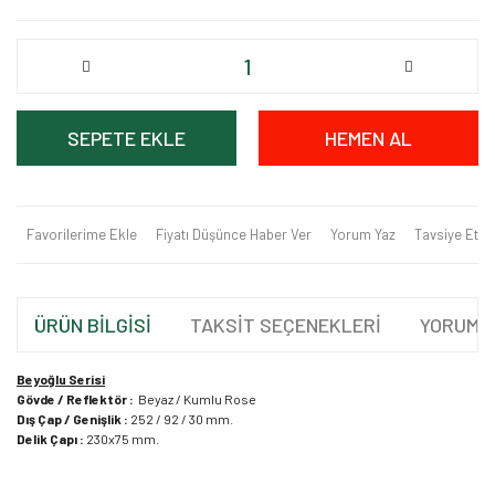
SEPETE EKLE
HEMEN AL
Favorilerime Ekle
Fiyatı Düşünce Haber Ver
Yorum Yaz
Tavsiye Et
ÜRÜN BİLGİSİ
TAKSİT SEÇENEKLERİ
YORUML
Beyoğlu Serisi
Gövde / Reflektör :
Beyaz / Kumlu Rose
Dış Çap / Genişlik :
252 / 92 / 30 mm.
Delik Çapı :
230x75 mm.
Bu ürünün fiyat bilgisi, resim, ürün açıklamalarında ve diğer