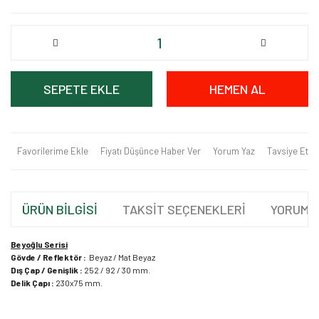
SEPETE EKLE
HEMEN AL
Favorilerime Ekle
Fiyatı Düşünce Haber Ver
Yorum Yaz
Tavsiye Et
ÜRÜN BİLGİSİ
TAKSİT SEÇENEKLERİ
YORUML
Beyoğlu Serisi
Gövde / Reflektör :
Beyaz / Mat Beyaz
Dış Çap / Genişlik :
252 / 92 / 30 mm.
Delik Çapı :
230x75 mm.
Bu ürünün fiyat bilgisi, resim, ürün açıklamalarında ve diğer