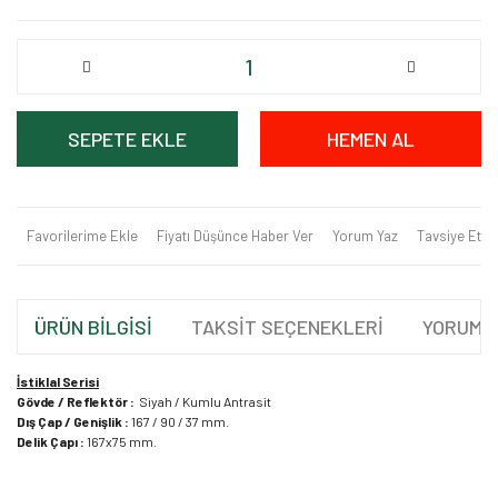
SEPETE EKLE
HEMEN AL
Favorilerime Ekle
Fiyatı Düşünce Haber Ver
Yorum Yaz
Tavsiye Et
ÜRÜN BİLGİSİ
TAKSİT SEÇENEKLERİ
YORUML
İstiklal Serisi
Gövde / Reflektör :
Siyah / Kumlu Antrasit
Dış Çap / Genişlik :
167 / 90 / 37 mm.
Delik Çapı :
167x75 mm.
Bu ürünün fiyat bilgisi, resim, ürün açıklamalarında ve diğer